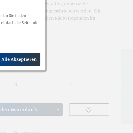
s die großen Räubergestalten, denen viele
in unserem Landstrich zugeschrieben werden. Ella
nden Sie in den
 in diesem Buch den vielen Räuberlegenden im
einfach die Seite mit
en Garaus.
 € *
gl. Versandkosten
Alle Akzeptieren
t 2 - 5 Werktage
 den
Warenkorb