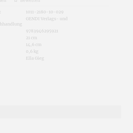
hen
Bewerten
:
1011-2180-10-029
GENDI Verlags- und
chhandlung
9783946295921
21 cm
14,6 cm
0,6 kg
Ella Gieg