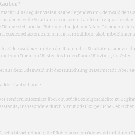
Räuber"
macht Ella Gieg den vielen Räuberlegenden im Odenwald den G
en, denen viele Straftaten in unserem Landstrich zugeschrieben
der Räuber sich um das Führungs­duo Johann Adam Grasmann, der
sner scharten. Zum harten Kern zählten Jakob Erbeldinger aus
n des Odenwaldes verübten die Räuber ihre Straftaten, sondern i
en und vom Rhein im Westen bis in den Raum Würzburg im Osten.
er aus dem Odenwald mit der Hinrichtung in Darmstadt. Aber a
nwälder Räuberbande.
ber sondern informiert über ein Stück Sozialgeschichte zu Beginn 
issstände, insbesondere durch Armut oder körperliche Gebreche
r Geschichtsschreibung die Räuber aus dem Odenwald mit ihrem