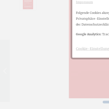
Impressum
Belletristik
BLF
Ortsfamil
VFFOW
Folgende Cookies akzep
Privatsphäre-Einstellu
Biografien
BVFF
Antiquari
WGGF
der Datenschutzerklär
Google Analytics:
Trac
Genealogie
Software
Cookie-Einstellun