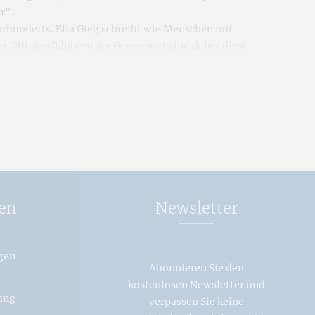
r".
hrhunderts. Ella Gieg schreibt wie Menschen mit
n. Mit den Räubern der Gegenwart sind daher diese
wie acht Übersichtskarten
mit allen Orten, in denen
em Führungsduo Johann Adam Grasmann - Johann Adam
de 34 Straftaten nennt, von denen lediglich drei im
Verbrechen vor Gericht.
Diebstähle, Einbrüche und Raubüberfälle
en
Newsletter
gen
Abonnieren Sie den
kostenlosen Newsletter und
ung
verpassen Sie keine