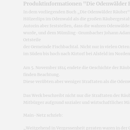
Produktinformationen "Die Odenwälder 
In dem vorliegenden Buch „Die Odenwälder Räuber“ 
Hölzerlips im Odenwald als die großen Räubergestalt
Autorin aber feststellen, dass die wahren Odenwäl
wurde, und dem Mümling-Grumbacher Johann Adam Heu
Ortsteile
der Gemeinde Fischbachtal. Nicht nur in vielen Orte
im Süden bis hoch nach Kirtorf bei Alsfeld im Nord
Am 5. November 1814 endete die Geschichte der Räub
finden Beachtung.
Diese verübten aber weniger Straftaten als die Ode
Das Werk beschreibt nicht nur die Straftaten der Räu
Mitbürger aufgrund sozialer und wirtschaftlicher M
Main-Netz schrieb:
„Weitgehend in Vergessenheit geraten waren in de