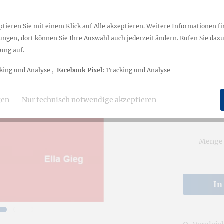
Odenwald al
ienbücher
Straftaten 
tieren Sie mit einem Klick auf Alle akzeptieren. Weitere Informationen fi
Gieg macht
ngen, dort können Sie Ihre Auswahl auch jederzeit ändern. Rufen Sie dazu 
Odenwald d
at
ung auf.
king und Analyse ,
Facebook Pixel:
Tracking und Analyse
14,00
inkl. MwSt.
zz
gen
Nur technisch notwendige akzeptieren
Lieferzei
Menge
In