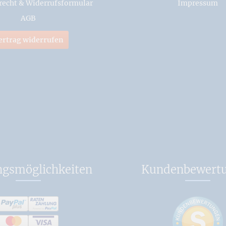
recht & Widerrufsformular
Impressum
ne Ausgabe
AGB
te, Kulturgeschichte,
geschichte, Sachbuch
ertrag widerrufen
46295-92-1
ge, 2020
r Räuber"
dbuchhandlung
ngsmöglichkeiten
Kundenbewert