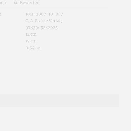
hen
Bewerten
:
1011-2007-10-057
C. A. Starke Verlag
9783965282025
12 cm
17 cm
0,54 kg