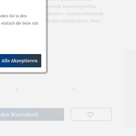
 Deutsches Geschlechterbuch. Genealogisches
ürgerlicher Familien. Quellen- und Sammelwerk
nden Sie in den
olgen deutsch-bürgerlicher Geschlechter. Neue
einfach die Seite mit
 € *
gl. Versandkosten
Alle Akzeptieren
t 7 - 10 Werktage
 den
Warenkorb