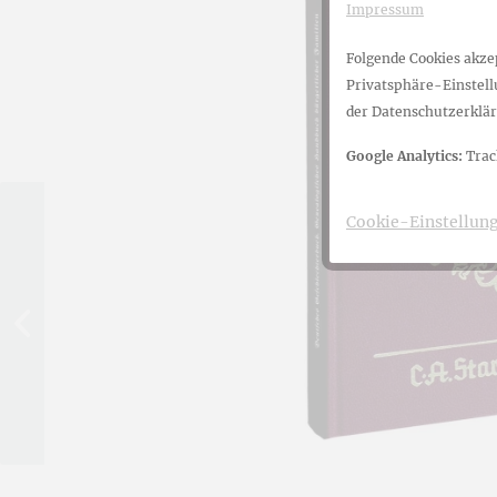
Impressum
Belletristik
BLF
Ortsfamil
VFFOW
Folgende Cookies akzep
Privatsphäre-Einstellu
Biografien
BVFF
Antiquari
WGGF
der Datenschutzerklär
Google Analytics:
Trac
Genealogie
Software
Cookie-Einstellun