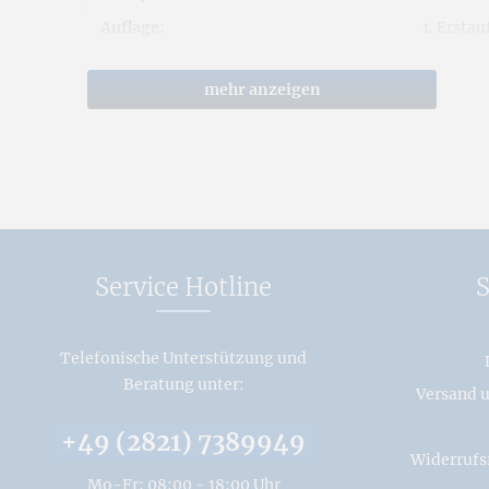
Auflage:
1. Erstau
Sprache:
Deutsch
mehr anzeigen
Weiterführende Links zu "Deutsches Ges
Fragen zum Artikel?
Weitere Artikel von C. A. Starke Verlag
Service Hotline
S
Telefonische Unterstützung und
Beratung unter:
Versand 
+49 (2821) 7389949
Widerrufs
Mo-Fr: 08:00 - 18:00 Uhr