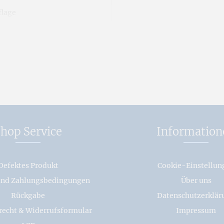
flage
chlechterbuch - 53. Allgemeiner Band"
hop Service
Information
Defektes Produkt
Cookie-Einstellun
und Zahlungsbedingungen
Über uns
Rückgabe
Datenschutzerklär
recht & Widerrufsformular
Impressum