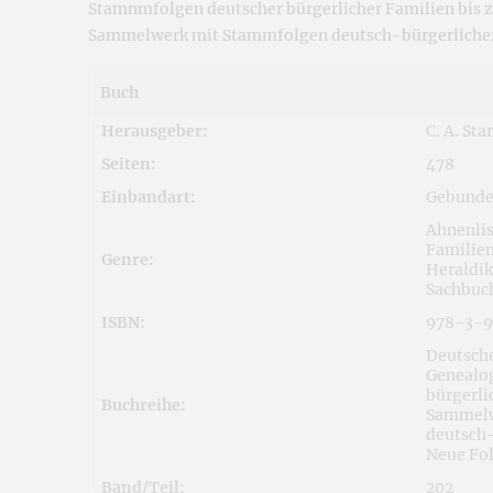
Stamnmfolgen deutscher bürgerlicher Familien bis 
Sammelwerk mit Stammfolgen deutsch-bürgerlicher 
Buch
Herausgeber:
C. A. Sta
Seiten:
478
Einbandart:
Gebunde
Ahnenlis
Familien
Genre:
Heraldik
Sachbuc
ISBN:
978-3-9
Deutsche
Genealo
bürgerli
Buchreihe:
Sammelw
deutsch-
Neue Fo
Band/Teil:
202