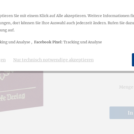
Gegenwart.
ienbücher
Handbuch b
tieren Sie mit einem Klick auf Alle akzeptieren. Weitere Informationen fi
mit Stammf
ngen, dort können Sie Ihre Auswahl auch jederzeit ändern. Rufen Sie dazu 
Folge 202
at
ung auf.
king und Analyse ,
Facebook Pixel:
Tracking und Analyse
38,00
inkl. MwSt.
zz
gen
Nur technisch notwendige akzeptieren
Lieferzei
Menge
In